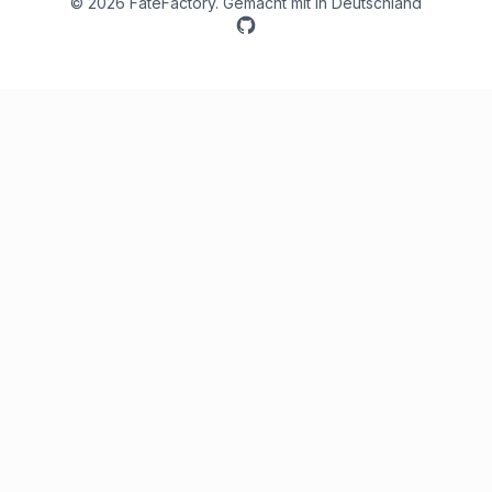
©
2026
FateFactory
.
Gemacht mit
in Deutschland